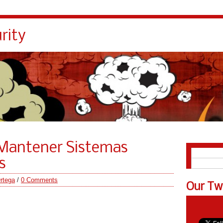
rity
 Mantener Sistemas
English
s
Español
rtega
/
0 Comments
Our Tw